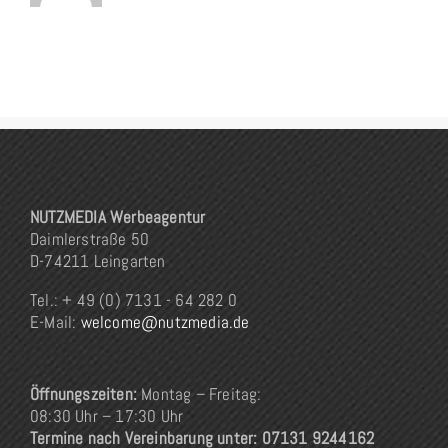
NUTZMEDIA Werbeagentur
Daimlerstraße 50
D-74211 Leingarten
Tel.: + 49 (0) 7131 - 64 282 0
E-Mail:
welcome@nutzmedia.de
Öffnungszeiten:
Montag – Freitag:
08:30 Uhr – 17:30 Uhr
Termine nach Vereinbarung unter: 07131 9244162