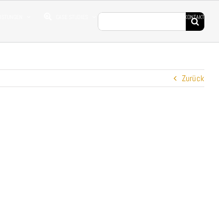
Suche
EISTUNGEN
CASE STUDIES
DROHNENFILME
KONTAKT
nach:
Zurück