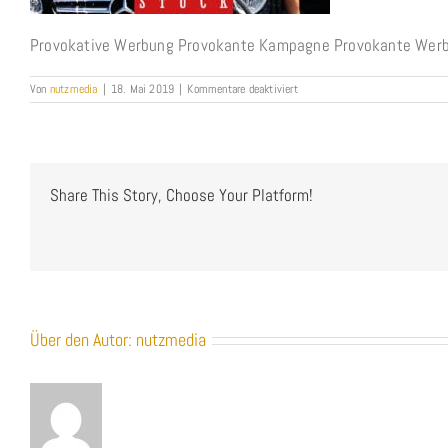
Provokative Werbung Provokante Kampagne Provokante We
für
Von
nutzmedia
|
18. Mai 2019
|
Kommentare deaktiviert
Provokative
Werbung
Provokante
Kampagne
Provokante
Werbekampagne
Share This Story, Choose Your Platform!
NUTZTMEDIA
Über den Autor:
nutzmedia