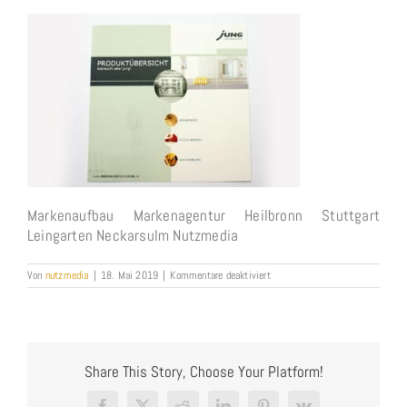
Markenaufbau Markenagentur Heilbronn Stuttgart
Leingarten Neckarsulm Nutzmedia
für
Von
nutzmedia
|
18. Mai 2019
|
Kommentare deaktiviert
Markenaufbau
Markenagentur
Heilbronn
Stuttgart
Leingarten
Neckarsulm
Share This Story, Choose Your Platform!
Nutzmedia