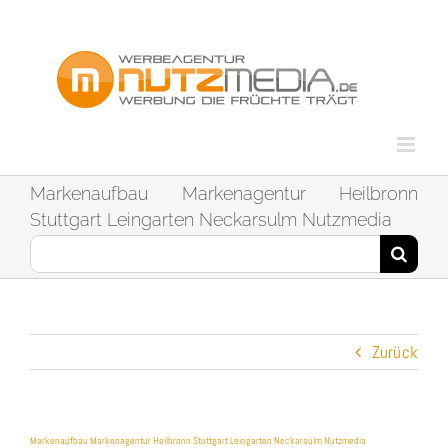
Zum
Inhalt
springen
Markenaufbau Markenagentur Heilbronn
Stuttgart Leingarten Neckarsulm Nutzmedia
Suche
nach:
Zurück
Markenaufbau Markenagentur Heilbronn Stuttgart Leingarten Neckarsulm Nutzmedia