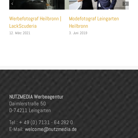
Werbefotograf Heilbronn |
Modefotograf Leingarten
Werb
LackScuderia
Heilbronn
Heil
Heil
12. März 2021
3. Juni 2019
heil
Nut
3. Jun
NUTZMEDIA Werbeagentur
Daimlerstraße 50
D-74211 Leingarten
Tel.: + 49 (0) 7131 - 64 282 0
E-Mail:
welcome@nutzmedia.de