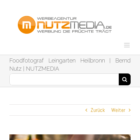
Zum
Inhalt
springen
Foodfotograf Leingarten Heilbronn | Bernd
Nutz | NUTZMEDIA
Suche
nach:
Zurück
Weiter