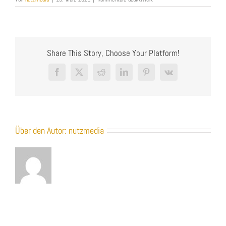
LS_Werbefotograf
Leingarten
Heilbronn_Portraitfotograf
Heilbronn_Imagefotograf
Heilbronn_Fotograf
Leingarten_Fotostudio
Share This Story, Choose Your Platform!
Leingarten_NUTZMEDIA_Bernd
Nutz
Facebook
X
Reddit
LinkedIn
Pinterest
Vk
Über den Autor:
nutzmedia