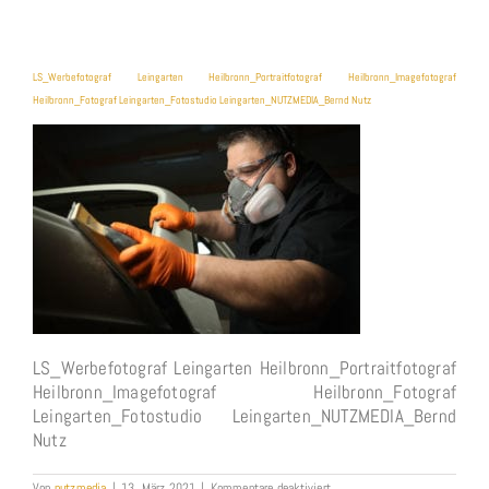
LS_Werbefotograf Leingarten Heilbronn_Portraitfotograf Heilbronn_Imagefotograf
Heilbronn_Fotograf Leingarten_Fotostudio Leingarten_NUTZMEDIA_Bernd Nutz
LS_Werbefotograf Leingarten Heilbronn_Portraitfotograf
Heilbronn_Imagefotograf Heilbronn_Fotograf
Leingarten_Fotostudio Leingarten_NUTZMEDIA_Bernd
Nutz
für
Von
nutzmedia
|
13. März 2021
|
Kommentare deaktiviert