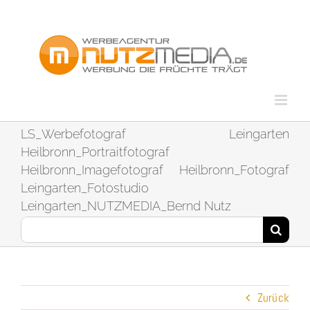
Zum
Inhalt
springen
LS_Werbefotograf Leingarten
Heilbronn_Portraitfotograf
Heilbronn_Imagefotograf Heilbronn_Fotograf
Leingarten_Fotostudio
Leingarten_NUTZMEDIA_Bernd Nutz
Suche
nach:
Zurück