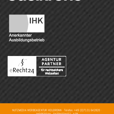
NUTZMEDIA WERBEAGENTUR HEILBRONN · Telefon: +49 (0)7131 642820 ·