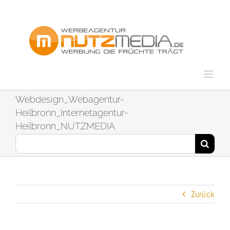
Zum
Inhalt
springen
Webdesign_Webagentur-
Heilbronn_Internetagentur-
Heilbronn_NUTZMEDIA
Suche
nach:
Zurück