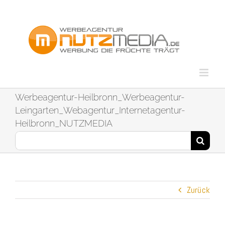
Zum
Inhalt
springen
Werbeagentur-Heilbronn_Werbeagentur-
Leingarten_Webagentur_Internetagentur-
Heilbronn_NUTZMEDIA
Suche
nach:
Zurück