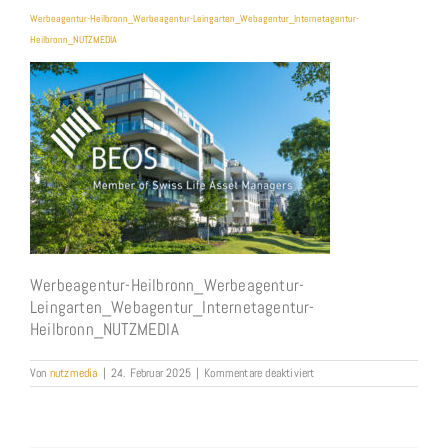
Werbeagentur-Heilbronn_Werbeagentur-Leingarten_Webagentur_Internetagentur-
Heilbronn_NUTZMEDIA
Werbeagentur-Heilbronn_Werbeagentur-
Leingarten_Webagentur_Internetagentur-
Heilbronn_NUTZMEDIA
für
Von
nutzmedia
|
24. Februar 2025
|
Kommentare deaktiviert
Werbeagentur-
Heilbronn_Werbeagentur-
Leingarten_Webagentur_Inter
Heilbronn_NUTZMEDIA