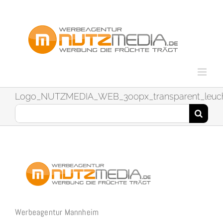
Zum
Inhalt
springen
Logo_NUTZMEDIA_WEB_300px_transparent_leuc
Suche
nach:
Werbeagentur Mannheim